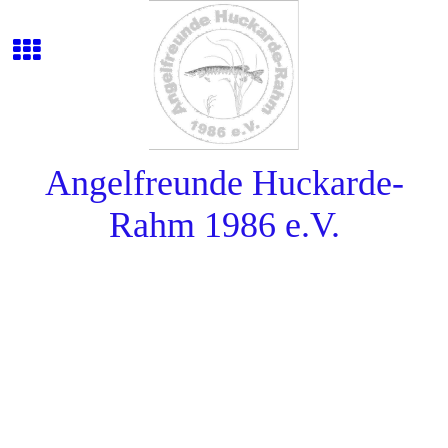
Angelfreunde Huckarde-
Rahm 1986 e.V.
Der Vorstand
1.Vorsitzender : Karl Heinz Dietrich, Emscherallee 54, 44369
Dortmund