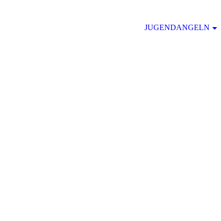
JUGENDANGELN
1. Angeln Dortmund-Ems Kanal in Henrichenburg.